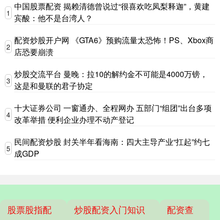
中国股票配资 揭赖清德曾说过“很喜欢吃凤梨释迦”，黄建
1
宾酸：他不是台湾人？
配资炒股开户网 《GTA6》预购流量太恐怖！PS、Xbox商
2
店恐要崩溃
炒股交流平台 曼晚：拉10的解约金不可能是4000万镑，
3
这是和曼联的君子协定
十大证券公司 一窗通办、全程网办 五部门“组团”出台多项
4
改革举措 便利企业办理不动产登记
民间配资炒股 封关半年看海南：四大主导产业“扛起”约七
5
成GDP
股票股指配
炒股配资入门知识
配资查