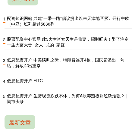
配资知识网站 共建“一带一路”倡议提出以来天津地区累计开行中欧
1
（中亚）班列超过5860列
股票配资中心官网 此3大生肖女天生是仙妻，招财旺夫！娶了注定
2
一生大富大贵_女人_龙的_家庭
低息配资开户 中美谈判之际，特朗普连开4枪，国民党递出一句
3
话，解放军出重拳
低息配资开户 FITC
4
低息配资开户 生猪现货跌跌不休，为何A股养殖板块逆势走强？｜
5
期市头条
最新文章