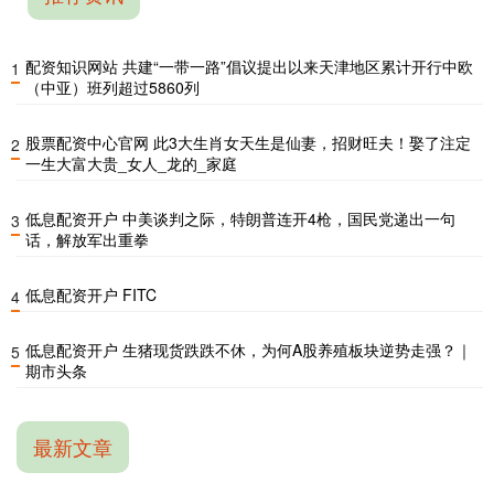
配资知识网站 共建“一带一路”倡议提出以来天津地区累计开行中欧
1
（中亚）班列超过5860列
股票配资中心官网 此3大生肖女天生是仙妻，招财旺夫！娶了注定
2
一生大富大贵_女人_龙的_家庭
低息配资开户 中美谈判之际，特朗普连开4枪，国民党递出一句
3
话，解放军出重拳
低息配资开户 FITC
4
低息配资开户 生猪现货跌跌不休，为何A股养殖板块逆势走强？｜
5
期市头条
最新文章