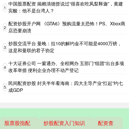
中国股票配资 揭赖清德曾说过“很喜欢吃凤梨释迦”，黄建
1
宾酸：他不是台湾人？
配资炒股开户网 《GTA6》预购流量太恐怖！PS、Xbox商
2
店恐要崩溃
炒股交流平台 曼晚：拉10的解约金不可能是4000万镑，
3
这是和曼联的君子协定
十大证券公司 一窗通办、全程网办 五部门“组团”出台多项
4
改革举措 便利企业办理不动产登记
民间配资炒股 封关半年看海南：四大主导产业“扛起”约七
5
成GDP
股票股指配
炒股配资入门知识
配资查