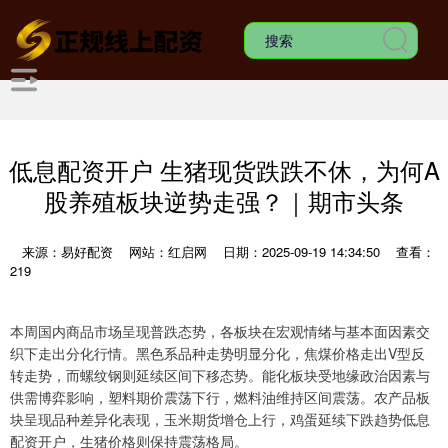
低息配资开户 生猪现货跌跌不休，为何A
股养殖板块逆势走强？｜期市头条
来源：易好配资
网站：红启网
日期：2025-09-19 14:34:50
查看：
219
本周国内商品市场呈现普跌态势，各板块在宏观情绪与基本面因素交
织下走出分化行情。黑色系品种走势明显分化，焦煤价格走出V型反
转走势，而螺纹钢则延续区间下移态势。能化板块受地缘政治因素与
供需博弈影响，塑料期价震荡下行，燃料油维持区间震荡。农产品板
块呈现品种差异化表现，玉米期货增仓上行，鸡蛋延续下跌趋势低息
配资开户，生猪价格则保持震荡格局。