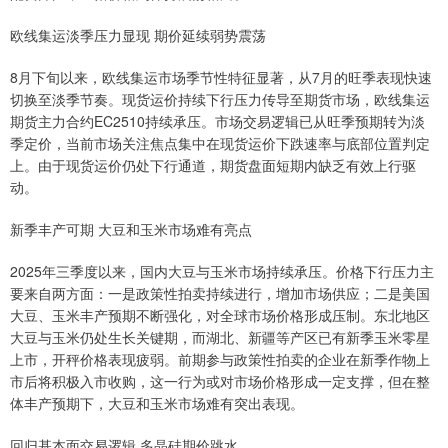
欧线集运淡季压力显现 期价延续弱势震荡
8月下旬以来，欧线集运市场季节性特征显著，从7月的旺季表现快速
切换至淡季节奏。现货运价持续下行压力传导至期货市场，欧线集运
期货主力合约EC2510持续承压。市场交易逻辑已从旺季预期转为淡
季定价，当前市场关注焦点集中在现货运价下跌速率与底部位置判定
上。由于现货运价仍处下行通道，期货盘面短期内缺乏有效上行驱
动。
新季丰产可期 大豆和玉米市场难有亮点
2025年三季度以来，国内大豆与玉米市场持续承压。价格下行压力主
要来自两方面：一是政策性拍卖持续进行，增加市场供应；二是美国
大豆、玉米丰产预期不断强化，对全球市场价格形成压制。东北地区
大豆与玉米仍处生长关键期，而湖北、新疆等产区已有新季玉米零星
上市，开秤价格表现疲弱。前期参与政策性拍卖的企业在新季作物上
市后将积极入市收购，这一行为或对市场价格形成一定支撑，但在整
体丰产预期下，大豆和玉米市场难有突出表现。
回归基本面交易逻辑 多晶硅期价跳水