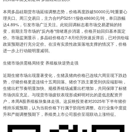
本周多晶硅期货市场延续调整态势，价格再度跌破50000元/吨重要心
理关口。周三交易日，主力合约PS2511报收48690元/吨，单日跌幅
达4.89%，引发市场广泛关注。此轮回调标志着市场交易逻辑的转
变，前期主导市场的"反内卷"情绪逐步消退，价格开始回归基本面定
价。市场监测显示，多晶硅价格在7-8月经历快速反弹后，已对供给端
政策预期进行充分定价。在没有实质性政策落地支撑的情况下，价格
进一步上行动能明显减弱。
生猪市场供需格局转变 养殖板块逆势走强
近期生猪市场出现显著变化，生猪及猪肉价格已连续六周呈现下跌趋
势，仔猪价格更是连续十五周回落。猪价下跌主要受到供应端影响，
生猪出栏节奏明显加快、规模养殖场减重出栏增加，共同保障了标猪
市场供应充足。与现货市场疲软表现形成鲜明对比的是低息配资开
户，本周A股养殖板块集体走强。这反映投资者对2025年下半年猪价
维持乐观预期，认为当前价格下行属于阶段性调整。在行业集中度提
升和产能调整预期下，养殖类上市公司股价呈现联动上涨特征。