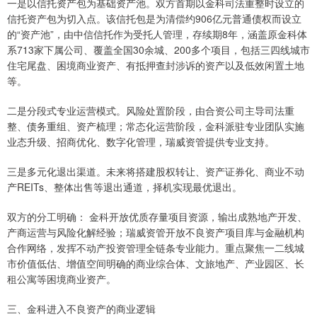
一是以信托资产包为基础资产池。双方首期以金科司法重整时设立的
信托资产包为切入点。该信托包是为清偿约906亿元普通债权而设立
的“资产池”，由中信信托作为受托人管理，存续期8年，涵盖原金科体
系713家下属公司、覆盖全国30余城、200多个项目，包括三四线城市
住宅尾盘、困境商业资产、有抵押查封涉诉的资产以及低效闲置土地
等。
二是分段式专业运营模式。风险处置阶段，由合资公司主导司法重
整、债务重组、资产梳理；常态化运营阶段，金科派驻专业团队实施
业态升级、招商优化、数字化管理，瑞威资管提供专业支持。
三是多元化退出渠道。未来将搭建股权转让、资产证券化、商业不动
产REITs、整体出售等退出通道，择机实现最优退出。
双方的分工明确： 金科开放优质存量项目资源，输出成熟地产开发、
产商运营与风险化解经验；瑞威资管开放不良资产项目库与金融机构
合作网络，发挥不动产投资管理全链条专业能力。重点聚焦一二线城
市价值低估、增值空间明确的商业综合体、文旅地产、产业园区、长
租公寓等困境商业资产。
三、金科进入不良资产的商业逻辑