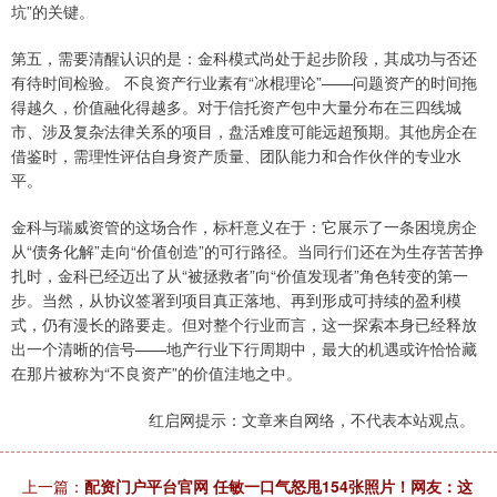
坑”的关键。
第五，需要清醒认识的是：金科模式尚处于起步阶段，其成功与否还
有待时间检验。 不良资产行业素有“冰棍理论”——问题资产的时间拖
得越久，价值融化得越多。对于信托资产包中大量分布在三四线城
市、涉及复杂法律关系的项目，盘活难度可能远超预期。其他房企在
借鉴时，需理性评估自身资产质量、团队能力和合作伙伴的专业水
平。
金科与瑞威资管的这场合作，标杆意义在于：它展示了一条困境房企
从“债务化解”走向“价值创造”的可行路径。当同行们还在为生存苦苦挣
扎时，金科已经迈出了从“被拯救者”向“价值发现者”角色转变的第一
步。当然，从协议签署到项目真正落地、再到形成可持续的盈利模
式，仍有漫长的路要走。但对整个行业而言，这一探索本身已经释放
出一个清晰的信号——地产行业下行周期中，最大的机遇或许恰恰藏
在那片被称为“不良资产”的价值洼地之中。
红启网提示：文章来自网络，不代表本站观点。
上一篇：
配资门户平台官网 任敏一口气怒甩154张照片！网友：这