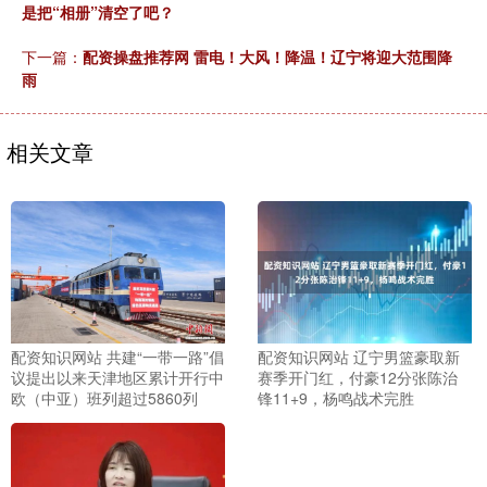
是把“相册”清空了吧？
下一篇：
配资操盘推荐网 雷电！大风！降温！辽宁将迎大范围降
雨
相关文章
配资知识网站 共建“一带一路”倡
配资知识网站 辽宁男篮豪取新
议提出以来天津地区累计开行中
赛季开门红，付豪12分张陈治
欧（中亚）班列超过5860列
锋11+9，杨鸣战术完胜