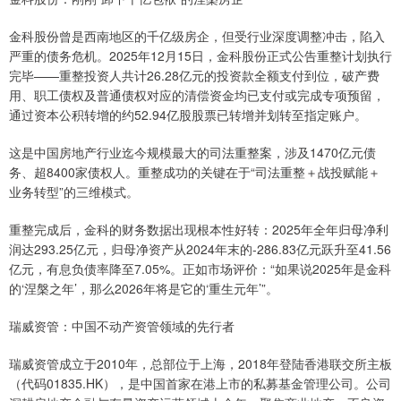
金科股份曾是西南地区的千亿级房企，但受行业深度调整冲击，陷入
严重的债务危机。2025年12月15日，金科股份正式公告重整计划执行
完毕——重整投资人共计26.28亿元的投资款全额支付到位，破产费
用、职工债权及普通债权对应的清偿资金均已支付或完成专项预留，
通过资本公积转增的约52.94亿股股票已转增并划转至指定账户。
这是中国房地产行业迄今规模最大的司法重整案，涉及1470亿元债
务、超8400家债权人。重整成功的关键在于“司法重整＋战投赋能＋
业务转型”的三维模式。
重整完成后，金科的财务数据出现根本性好转：2025年全年归母净利
润达293.25亿元，归母净资产从2024年末的-286.83亿元跃升至41.56
亿元，有息负债率降至7.05%。正如市场评价：“如果说2025年是金科
的‘涅槃之年’，那么2026年将是它的‘重生元年’”。
瑞威资管：中国不动产资管领域的先行者
瑞威资管成立于2010年，总部位于上海，2018年登陆香港联交所主板
（代码01835.HK），是中国首家在港上市的私募基金管理公司。公司