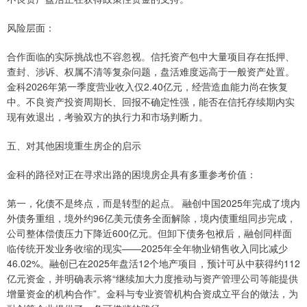
风险层面：
合作面临的实际挑战也不容忽视。信托资产包中大量项目存在抵押、
查封、涉诉、权属不清等复杂问题，盘活难度远高于一般资产处置。
金科2026年第一季度营业收入仅2.40亿元，经营造血能力尚在恢复
中。不良资产投资周期长、回报不确定性强，能否在信托存续期内实
现有效退出，考验双方的执行力和市场判断力。
五、对其他困境重生房企的启示
金科的路径对正在寻求出路的困境房企具有多重参考价值：
第一，化债不是终点，而是转型的起点。 融创中国2025年完成了境内
外债务重组，境外约96亿美元债务全面解除，境内债重组同步完成，
公司整体偿债压力下降近600亿元。但卸下债务包袱后，融创同样面
临传统开发业务收缩的现实——2025年全年物业销售收入同比减少
46.02%。融创已在2025年盘活12个地产项目，预计可从中获得约112
亿元资金，并明确表示将“继续加大力度推动与资产管理公司等能提供
增量资金的机构合作”。金科与专业资管机构合资成立平台的做法，为