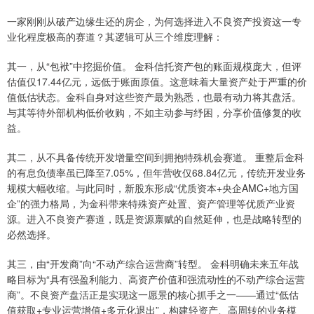
一家刚刚从破产边缘生还的房企，为何选择进入不良资产投资这一专
业化程度极高的赛道？其逻辑可从三个维度理解：
其一，从“包袱”中挖掘价值。 金科信托资产包的账面规模庞大，但评
估值仅17.44亿元，远低于账面原值。这意味着大量资产处于严重的价
值低估状态。金科自身对这些资产最为熟悉，也最有动力将其盘活。
与其等待外部机构低价收购，不如主动参与纾困，分享价值修复的收
益。
其二，从不具备传统开发增量空间到拥抱特殊机会赛道。 重整后金科
的有息负债率虽已降至7.05%，但年营收仅68.84亿元，传统开发业务
规模大幅收缩。与此同时，新股东形成“优质资本+央企AMC+地方国
企”的强力格局，为金科带来特殊资产处置、资产管理等优质产业资
源。进入不良资产赛道，既是资源禀赋的自然延伸，也是战略转型的
必然选择。
其三，由“开发商”向“不动产综合运营商”转型。 金科明确未来五年战
略目标为“具有强盈利能力、高资产价值和强流动性的不动产综合运营
商”。不良资产盘活正是实现这一愿景的核心抓手之一——通过“低估
值获取+专业运营增值+多元化退出”，构建轻资产、高周转的业务模