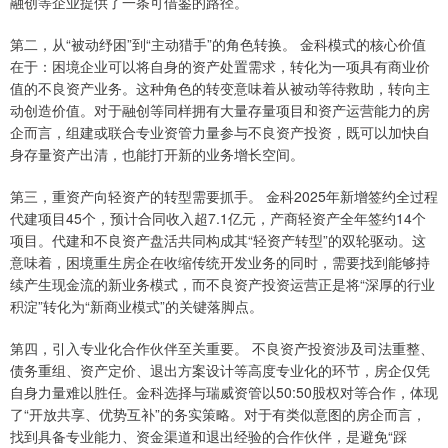
融创等企业提供了一条可借鉴的路径。
第二，从“被动纾困”到“主动猎手”的角色转换。 金科模式的核心价值
在于：困境企业可以将自身的资产处置需求，转化为一项具有商业价
值的不良资产业务。这种角色的转变意味着从被动等待救助，转向主
动创造价值。对于融创等同样拥有大量存量项目和资产运营能力的房
企而言，组建或联合专业资管力量参与不良资产投资，既可以加快自
身存量资产出清，也能打开新的业务增长空间。
第三，重资产向轻资产的转型需要抓手。 金科2025年新增签约全过程
代建项目45个，预计合同收入超7.1亿元，产商轻资产全年签约14个
项目。代建和不良资产盘活共同构成其“轻资产转型”的双轮驱动。这
意味着，困境重生房企在收缩传统开发业务的同时，需要找到能够持
续产生现金流的新业务模式，而不良资产投资运营正是将“深厚的行业
积淀”转化为“新商业模式”的关键落脚点。
第四，引入专业化合作伙伴至关重要。 不良资产投资涉及司法重整、
债务重组、资产定价、退出方案设计等高度专业化的环节，房企仅凭
自身力量难以胜任。金科选择与瑞威资管以50:50股权对等合作，体现
了“开放共享、优势互补”的务实策略。对于有类似意图的房企而言，
找到具备专业能力、资金渠道和退出经验的合作伙伴，是避免“踩